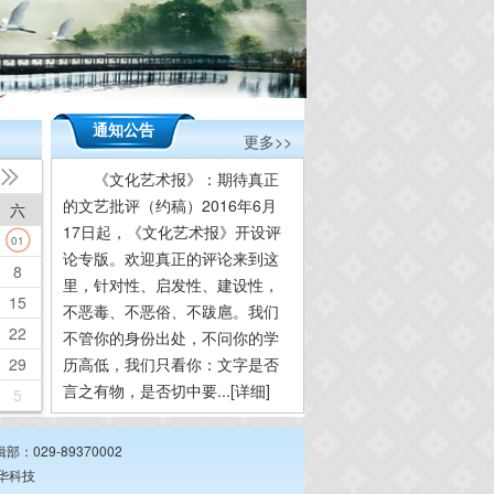
通知公告
更多>>

《文化艺术报》：期待真正
的文艺批评（约稿）2016年6月
六
17日起，《文化艺术报》开设评
01
论专版。欢迎真正的评论来到这
8
里，针对性、启发性、建设性，
15
不恶毒、不恶俗、不跋扈。我们
22
不管你的身份出处，不问你的学
29
历高低，我们只看你：文字是否
言之有物，是否切中要...
[详细]
5
：029-89370002
华科技