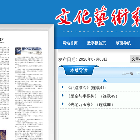
网站首页
数字报首页
版面导航
发布日期:
2026年07月08日
本版导读
上一版
下
《耶路撒冷》(连载41)
《星空与半棵树》（连载49）
《去老万玉家》（连载95）