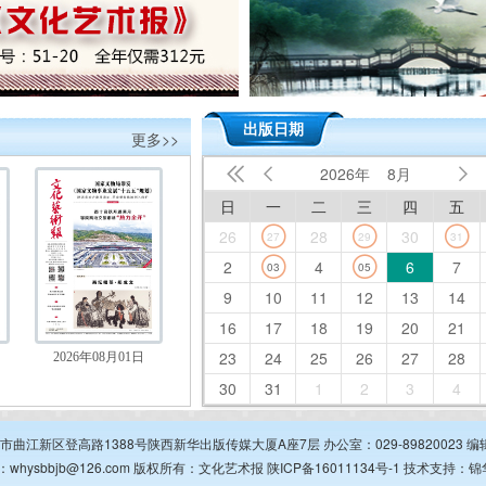
出版日期
更多>>
2026年
8月



日
一
二
三
四
五
26
28
30
27
29
31
2
4
6
7
03
05
9
10
11
12
13
14
16
17
18
19
20
21
23
24
25
26
27
28
2026年08月01日
30
31
1
2
3
4
安市曲江新区登高路1388号陕西新华出版传媒大厦A座7层 办公室：029-89820023 编辑部
：whysbbjb@126.com 版权所有：文化艺术报
陕ICP备16011134号-1
技术支持：
锦