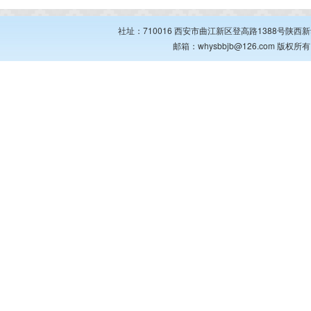
社址：710016 西安市曲江新区登高路1388号陕西新华出
邮箱：whysbbjb@126.com 版