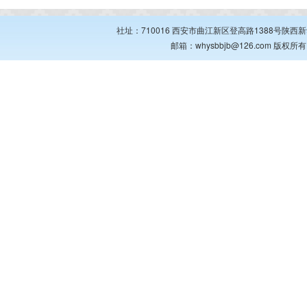
社址：710016 西安市曲江新区登高路1388号陕西新华出
邮箱：whysbbjb@126.com 版