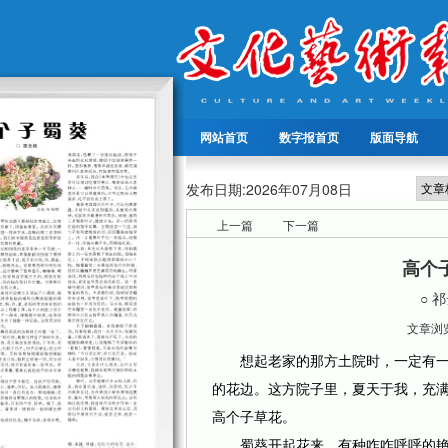
网站首页
数字报首页
版面导航
发布日期:
2026年07月08日
上一篇
下一篇
高个
○ 
文章浏览
想起老家的那方土院时，一定有一
的花边。这方院子里，夏天于我，充
高个子草花。
蜀葵开起花来，有种咋咋呼呼的艳