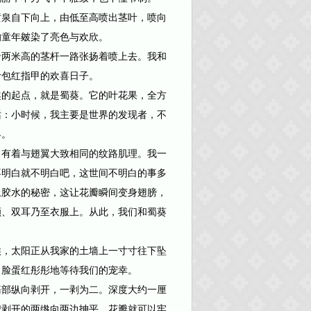
喷泉自下向上，由低至高喷出茎叶，喷向
的童年皴染了亮色与欢欣。
两米高的茎杆一路张扬着喷上去。我和
叶包红指甲的欢喜日子。
的起点，就是蜀葵。它的叶花果，全方
话：小时候，我主要是世界的发现者，不
界。
有着与翅翼大致相同的纹路肌理。我一
不明白就不明白吧，这世间不明白的事多
上胶水的秘密，这让花瓣瞬间变身翅膀，
颊、双耳乃至衣服上。从此，我们和蜀葵
，太阳正从我家的土墙上一寸寸往下坠
，脸蛋红彤彤地等待我们的宠幸。
部纵向剥开，一剥为二。深度大约一厘
把剥开的两绺向两边抻平，花瓣就可以牢