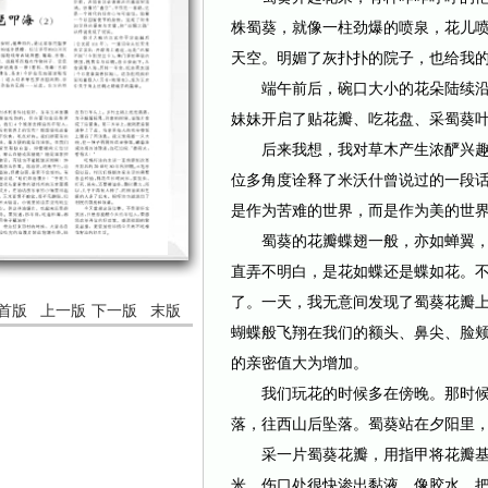
株蜀葵，就像一柱劲爆的喷泉，花儿
天空。明媚了灰扑扑的院子，也给我
端午前后，碗口大小的花朵陆续沿
妹妹开启了贴花瓣、吃花盘、采蜀葵
后来我想，我对草木产生浓酽兴趣
位多角度诠释了米沃什曾说过的一段
是作为苦难的世界，而是作为美的世
蜀葵的花瓣蝶翅一般，亦如蝉翼，
直弄不明白，是花如蝶还是蝶如花。
了。一天，我无意间发现了蜀葵花瓣
首版
上一版
下一版
末版
蝴蝶般飞翔在我们的额头、鼻尖、脸
的亲密值大为增加。
我们玩花的时候多在傍晚。那时候
落，往西山后坠落。蜀葵站在夕阳里
采一片蜀葵花瓣，用指甲将花瓣基
米，伤口处很快渗出黏液，像胶水。