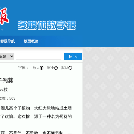
标题导航
版面概览
字体：
放大
缩小
默认
子蜀葵
祁云枝
数：503
溜儿高个子植物，大红大绿地站成土墙
满了欢愉。这欢愉，源于一种名为蜀葵的
丽，不秀气，不雅致，也不懂节制。一