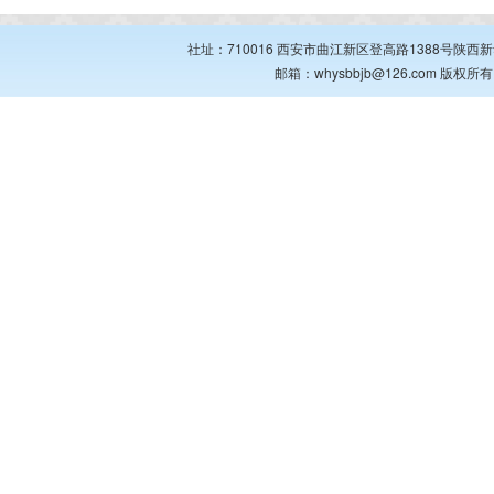
社址：710016 西安市曲江新区登高路1388号陕西新华出
邮箱：whysbbjb@126.com 版