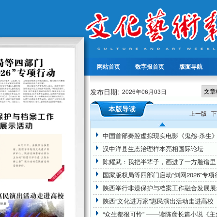
网站首页
数字报首页
版面导航
发布日期:
2026年06月03日
本版导读
上一版
下
汉中洋县生态治理样本亮相国际论坛
陈耀武：我把半辈子，画进了一方脸谱里
国家版权局等四部门启动“剑网2026”专项
陕西“文化进万家”惠民演出活动走进高校
“众生都很可怜” ——读陈彦长篇小说《主