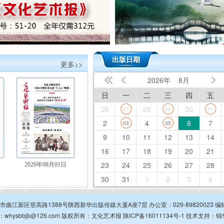
出版日期
更多>>
2026年
8月



日
一
二
三
四
五
26
28
30
27
29
31
2
4
6
7
03
05
9
10
11
12
13
14
16
17
18
19
20
21
23
24
25
26
27
28
2026年08月01日
30
31
1
2
3
4
安市曲江新区登高路1388号陕西新华出版传媒大厦A座7层 办公室：029-89820023 编辑部
：whysbbjb@126.com 版权所有：文化艺术报
陕ICP备16011134号-1
技术支持：
锦