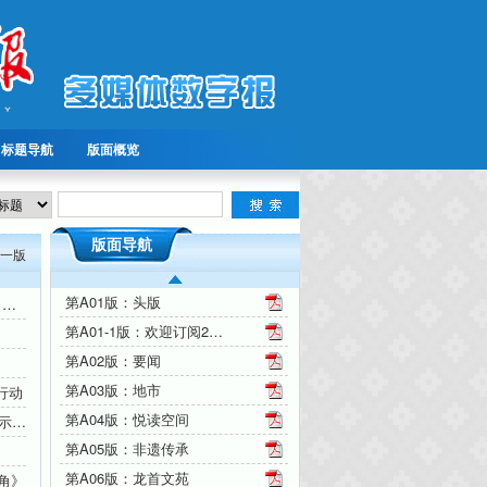
标题导航
版面概览
版面导航
一版
第A01版：头版
中国首部秦腔虚拟现实电影《鬼怨·杀生》开机
第A01-1版：欢迎订阅2026年文化艺术报
第A02版：要闻
第A03版：地市
行动
第A04版：悦读空间
陕西举行非遗保护与档案工作融合发展展示活动
第A05版：非遗传承
第A06版：龙首文苑
角》