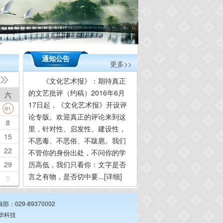
通知公告
更多>>

《文化艺术报》：期待真正
的文艺批评（约稿）2016年6月
六
17日起，《文化艺术报》开设评
01
论专版。欢迎真正的评论来到这
8
里，针对性、启发性、建设性，
15
不恶毒、不恶俗、不跋扈。我们
22
不管你的身份出处，不问你的学
29
历高低，我们只看你：文字是否
言之有物，是否切中要...
[详细]
5
：029-89370002
华科技