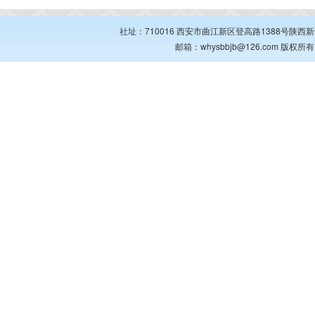
社址：710016 西安市曲江新区登高路1388号陕西新华出
邮箱：whysbbjb@126.com 版