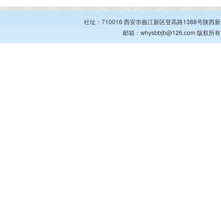
社址：710016 西安市曲江新区登高路1388号陕西新华出
邮箱：whysbbjb@126.com 版