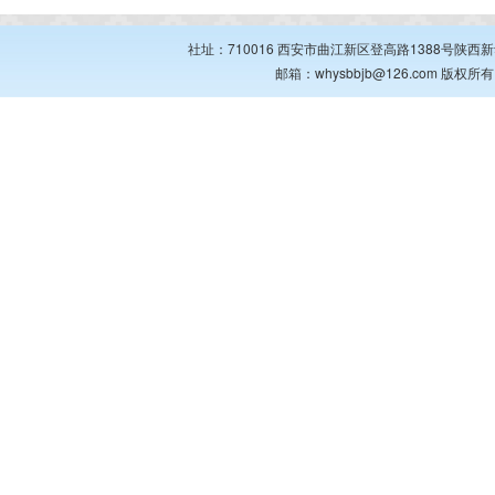
社址：710016 西安市曲江新区登高路1388号陕西新华出
邮箱：whysbbjb@126.com 版