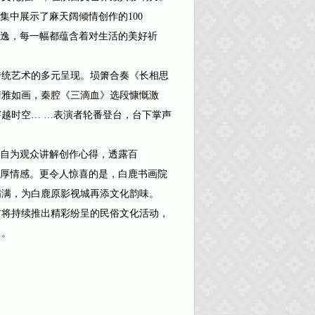
中展示了麻天阔倾情创作的100
飘逸，每一幅都蕴含着对生活的美好祈
统艺术的多元呈现。埙箫合奏《长相思
清雅如画，秦腔《三滴血》选段慷慨激
越时空… …表演者轮番登台，台下掌声
自为观众讲解创作心得，透露百
深厚情感。更令人惊喜的是，白鹿书画院
满满，为白鹿原影视城再添文化韵味。
将持续推出精彩纷呈的民俗文化活动，
力。