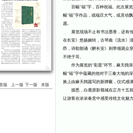
百幅“福”字，百种祝福。此次展览集
幅“福”字作品，或端庄大气，或灵动
愿。
展览现场不止有书法墨香，还有传
在长安》悠扬婉转，古琴曲《流水》
昂，诗歌朗诵《醉长安》则带领观众穿
不绝于耳。
作为展览的“彩蛋”环节，麻天阔亲
幅“福”字中蕴藏的他对于三秦大地的
换上由麻天阔题写的新牌匾，仪式感
首版
上一版
下一版
末版
据悉，白鹿原影视城在正月十五前
让游客在浓浓春意中感受传统文化魅