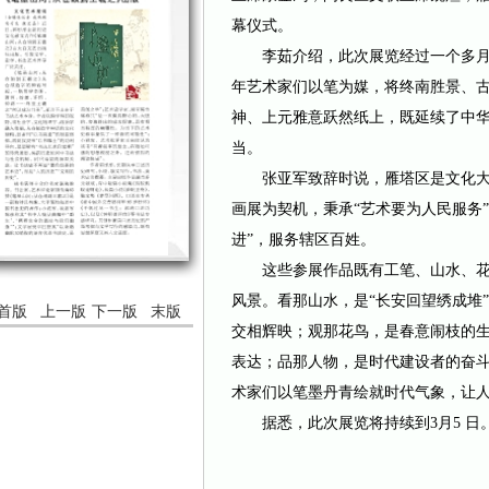
幕仪式。
李茹介绍，此次展览经过一个多月的
年艺术家们以笔为媒，将终南胜景、
神、上元雅意跃然纸上，既延续了中
当。
张亚军致辞时说，雁塔区是文化大
画展为契机，秉承“艺术要为人民服务
进”，服务辖区百姓。
这些参展作品既有工笔、山水、花
风景。看那山水，是“长安回望绣成堆
首版
上一版
下一版
末版
交相辉映；观那花鸟，是春意闹枝的
表达；品那人物，是时代建设者的奋
术家们以笔墨丹青绘就时代气象，让
据悉，此次展览将持续到3月5 日