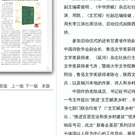
副主编霍俊明，《中华辞赋》杂志社
涛、邓凯，《文艺报》社副总编徐健
局长李江涛出席活动。启动仪式由陕
持。
参加启动仪式的还有甘肃省作协副
中国诗歌学会副会长、鲁迅文学奖获
文学奖获得者、《延河》杂志社执行
文学奖获得者弋舟，暨南大学文学院
阿信，鲁迅文学奖获得者陈仓，陕西
兵，以及铜川本地的作家、诗人和乡
首版
上一版
下一版
末版
中国作协党组成员、书记处书记何向
一号文件提出“推进‘文艺赋美乡村’，
等七部门联合印发了《“文艺赋美乡村”
出，“推进宜居宜业和美乡村建设”“统
响应号召，此次“ 新春走基层”系列
分体现以人民为中心的工作导向，展