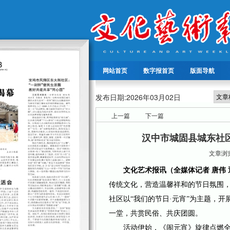
网站首页
数字报首页
版面导航
发布日期:
2026年03月02日
上一篇
下一篇
汉中市城固县城东社
文章浏览
文化艺术报讯（全媒体记者 唐伟 通
传统文化，营造温馨祥和的节日氛围，2
社区以“我们的节日·元宵”为主题，
一堂，共赏民俗、共庆团圆。
活动伊始，《闹元宵》旋律点燃全