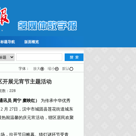
标题导航
版面概览
字体：
放大
缩小
默认
区开展元宵节主题活动
数：228
讯员 周宁 糜映红）
为传承中华优秀
 月 27日，汉中市城固县莲花街道城东
开展热闹温馨的庆元宵活动，辖区居民欢聚
场，拉开节日帷幕。猜灯谜环节受青