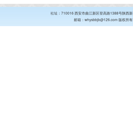
社址：710016 西安市曲江新区登高路1388号陕西新华出
邮箱：whysbbjb@126.com 版