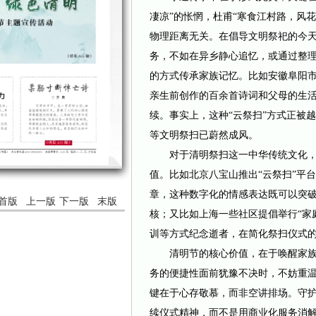
凄凉”的怅惘，杜甫“寒食江村路，风
物理距离无关。在倡导文明祭祀的今天
务，不如在异乡静心追忆，或通过整
的方式传承家族记忆。比如安徽阜阳
亲生前创作的百余首诗词和父母的生活点
续。事实上，这种“云祭扫”方式正被
等文明祭扫已蔚然成风。
对于清明祭扫这一中华传统文化，
值。比如北京八宝山推出“云祭扫”平
章，这种数字化的情感表达既可以突
首版
上一版
下一版
末版
核；又比如上海一些社区提倡举行“家
训等方式纪念逝者，在简化祭扫仪式
清明节的核心价值，在于唤醒家族
务的便捷性面前犹豫不决时，不妨重温
键在于心存敬慕，而非空讲排场。守
续仪式精神，而不是用商业化服务消解