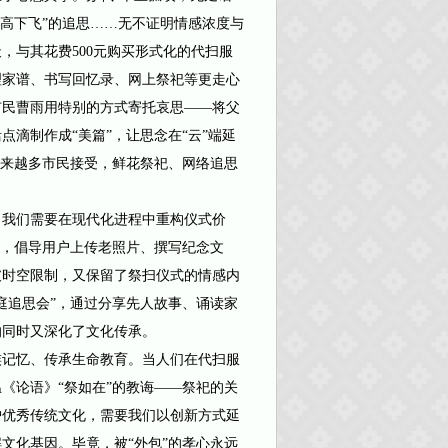
花高下飞”的追思……无不证明情感浓度与
，与其花费500元购买形式化的代扫服
理家谱、书写回忆录、网上祭祀等更走心
市民曹雨用特别的方式寄托哀思——将父
滴制作成“美篇”，让思念在“云”端延
越来越多市民接受，鲜花祭祀、网络追思
我们需要在现代化进程中重构仪式价
台，倡导用户上传老照片、撰写纪念文
破时空限制，又保留了祭扫仪式的情感内
庭追思会”，通过分享先人故事、诵读家
的同时又深化了文化传承。
记忆、传承生命教育。当人们在代扫服
《论语》“祭如在”的教诲——祭祀的关
护优秀传统文化，需要我们以创新方式延
文化基因。毕竟，被“外包”的孝心永远