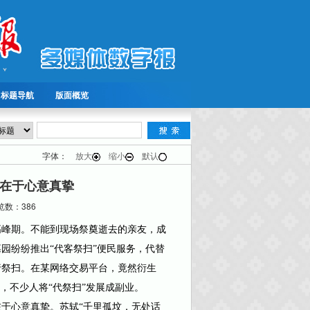
标题导航
版面概览
字体：
放大
缩小
默认
在于心意真挚
数：386
峰期。不能到现场祭奠逝去的亲友，成
园纷纷推出“代客祭扫”便民服务，代替
行祭扫。在某网络交易平台，竟然衍生
，不少人将“代祭扫”发展成副业。
心意真挚。苏轼“千里孤坟，无处话