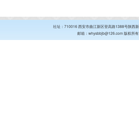
社址：710016 西安市曲江新区登高路1388号陕西新华出
邮箱：whysbbjb@126.com 版