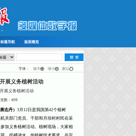
标题导航
版面概览
字体：
放大
缩小
默认
开展义务植树活动
开展义务植树活动
数：409
 唐志丹）
3月12日是我国第42个植树
织机关部门党员、干部和月坝村村民在采
关参加义务植树活动。植树现场，大家相
夯苗、提桶浇水，按植树技术要求，共完