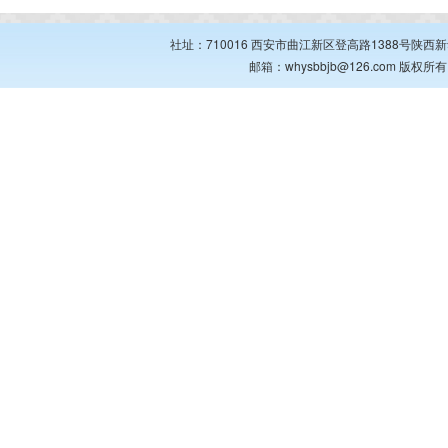
社址：710016 西安市曲江新区登高路1388号陕西新华出
邮箱：whysbbjb@126.com 版