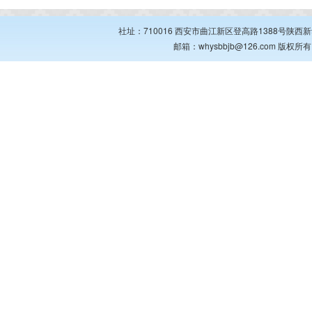
社址：710016 西安市曲江新区登高路1388号陕西新华出
邮箱：whysbbjb@126.com 版