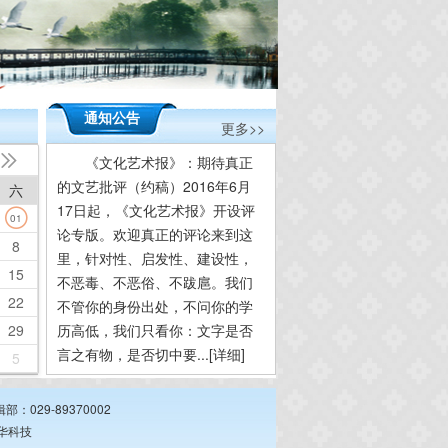
通知公告
更多>>

《文化艺术报》：期待真正
的文艺批评（约稿）2016年6月
六
17日起，《文化艺术报》开设评
01
论专版。欢迎真正的评论来到这
8
里，针对性、启发性、建设性，
15
不恶毒、不恶俗、不跋扈。我们
22
不管你的身份出处，不问你的学
29
历高低，我们只看你：文字是否
言之有物，是否切中要...
[详细]
5
：029-89370002
华科技