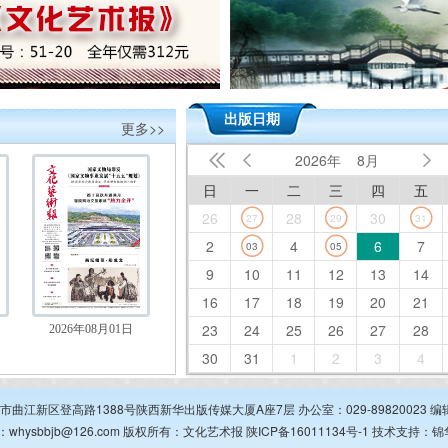
出版日期
更多>>
2026年
8月



日
一
二
三
四
五
26
28
30
27
29
31
2
4
6
7
03
05
9
10
11
12
13
14
16
17
18
19
20
21
23
24
25
26
27
28
2026年08月01日
30
31
1
2
3
4
安市曲江新区登高路1388号陕西新华出版传媒大厦A座7层 办公室：029-89820023 编辑部
：whysbbjb@126.com 版权所有：文化艺术报
陕ICP备16011134号-1
技术支持：
锦