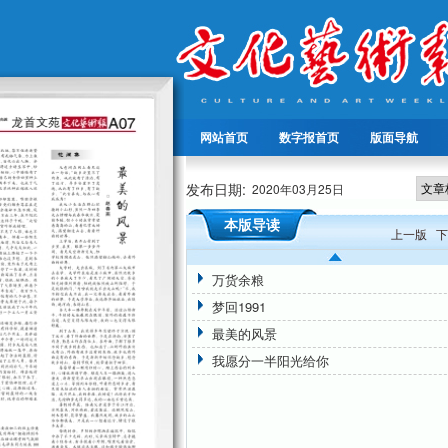
网站首页
数字报首页
版面导航
发布日期:
2020年03月25日
本版导读
上一版
下
万货余粮
梦回1991
最美的风景
我愿分一半阳光给你