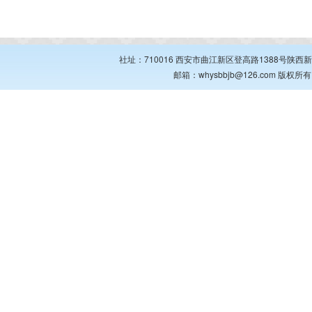
社址：710016 西安市曲江新区登高路1388号陕西新华出
邮箱：whysbbjb@126.com 版