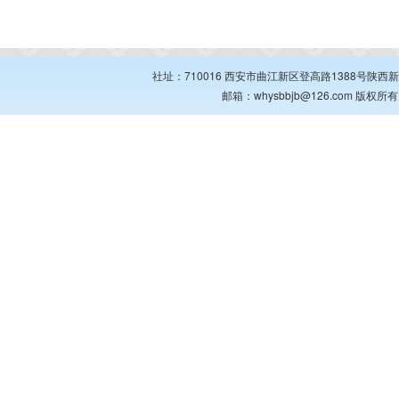
社址：710016 西安市曲江新区登高路1388号陕西新华出
邮箱：whysbbjb@126.com 版