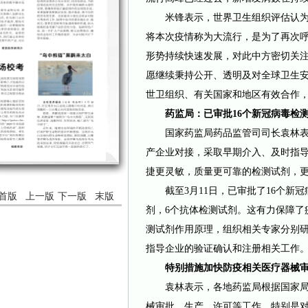
米锋表示，世界卫生组织评估认为
将本次疫情称为大流行，是为了再次
形势持续快速发展，对此中方密切关
愿继续秉持公开、透明及对全球卫生
世卫组织、有关国家和地区有效合作
药监局：已审批16个新冠病毒检
国家药监局药品监管司司长袁林表
产企业对接，采取早期介入、及时指
捷更灵敏，质量更可靠的检测试剂，
截至3月11日，已审批了16个新冠
首版
上一版
下一版
末版
剂，6个抗体检测试剂。这有力保障了
测试剂作用原理，组织相关专家分别
指导企业的验证确认和注册相关工作
特别措施加快防疫相关医疗器械
袁林表示，各地药监局根据国家局
械审批、生产、许可等工作。特别是